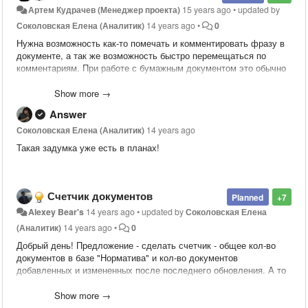
Артем Кудрачев (Менеджер проекта)
15 years ago
•
updated by
Соколовская Елена (Аналитик)
14 years ago
•
0
Нужна возможность как-то помечать и комментировать фразу в
документе, а так же возможность быстро перемещаться по
комментариям. При работе с бумажным документом это обычно
делается карандашом, с электронным документом тоже хочется
иметь какой-то инструмент.
Show more →
Answer
Соколовская Елена (Аналитик)
14 years ago
Такая задумка уже есть в планах!
Счетчик документов
Planned
+7
Alexey Bear's
14 years ago
•
updated by
Соколовская Елена
(Аналитик)
14 years ago
•
0
Добрый день! Предложение - сделать счетчик - общее кол-во
документов в базе "Норматива" и кол-во документов
добавленных и измененных после последнего обновления. А то
бывают вопросы от клиентов.
Show more →