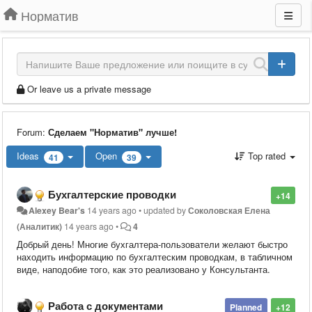
Норматив
Or leave us a private message
Forum:
Сделаем "Норматив" лучше!
Ideas
Open
Top rated
41
39
Бухгалтерские проводки
+14
Alexey Bear's
14 years ago
•
updated by
Соколовская Елена
(Аналитик)
14 years ago
•
4
Добрый день! Многие бухгалтера-пользователи желают быстро
находить информацию по бухгалтеским проводкам, в табличном
виде, наподобие того, как это реализовано у Консультанта.
Работа с документами
Planned
+12