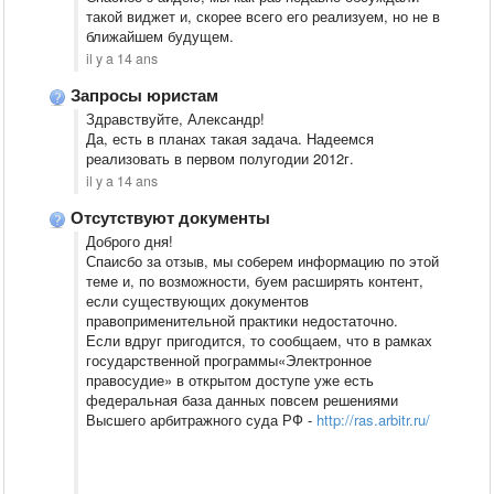
такой виджет и, скорее всего его реализуем, но не в
ближайшем будущем.
il y a 14 ans
Запросы юристам
Здравствуйте, Александр!
Да, есть в планах такая задача. Надеемся
реализовать в первом полугодии 2012г.
il y a 14 ans
Отсутствуют документы
Доброго дня!
Спаисбо за отзыв, мы соберем информацию по этой
теме и, по возможности, буем расширять контент,
если существующих документов
правоприменительной практики недостаточно.
Если вдруг пригодится, то сообщаем, что в рамках
государственной программы«Электронное
правосудие» в открытом доступе уже есть
федеральная база данных повсем решениями
Высшего арбитражного суда РФ -
http://ras.arbitr.ru/