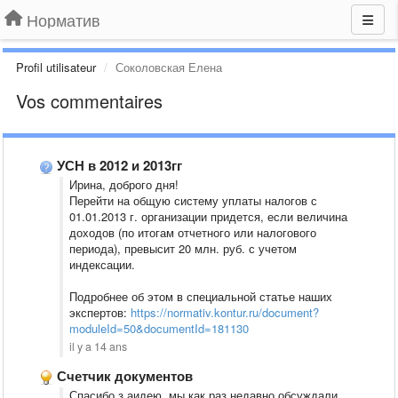
Норматив
Profil utilisateur
Соколовская Елена
Vos commentaires
УСН в 2012 и 2013гг
Ирина, доброго дня!
Перейти на общую систему уплаты налогов с
01.01.2013 г. организации придется,
если
величина
доходов (
по
итогам
отчетного или налогового
периода), превысит 20 млн. руб. с учетом
индексации.
Подробнее об этом в специальной статье наших
экспертов:
https://normativ.kontur.ru/document?
moduleId=50&documentId=181130
il y a 14 ans
Счетчик документов
Спасибо з аидею, мы как раз недавно обсуждали