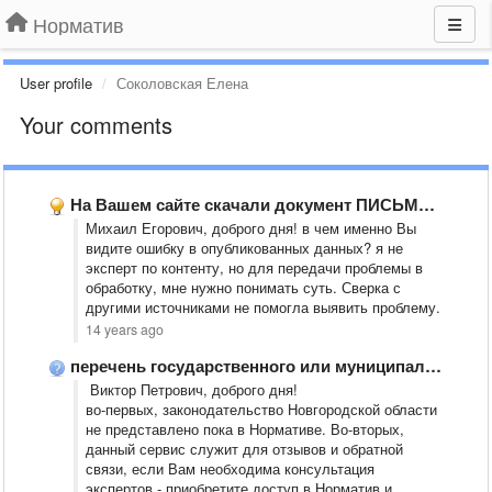
Норматив
User profile
Соколовская Елена
Your comments
На Вашем сайте скачали документ ПИСЬМО от 26 января 2012 …
Михаил Егорович, доброго дня! в чем именно Вы
видите ошибку в опубликованных данных? я не
эксперт по контенту, но для передачи проблемы в
обработку, мне нужно понимать суть. Сверка с
другими источниками не помогла выявить проблему.
14 years ago
перечень государственного или муниципального имущества, предназначенного для передачи во владение …
Виктор Петрович, доброго дня!
во-первых, законодательство Новгородской области
не представлено пока в Нормативе. Во-вторых,
данный сервис служит для отзывов и обратной
связи, если Вам необходима консультация
экспертов - приобретите доступ в Норматив и