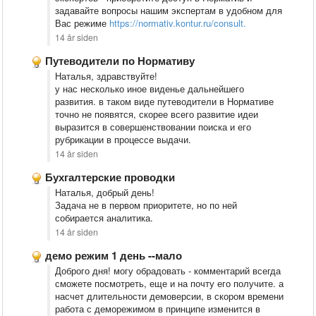
задавайте вопросы нашим экспертам в удобном для
Вас режиме
https://normativ.kontur.ru/consult.
14 år siden
Путеводители по Нормативу
Наталья, здравствуйте!
у нас несколько иное виденье дальнейшего
развития. в таком виде путеводители в Нормативе
точно не появятся, скорее всего развитие идеи
выразится в совершенствовании поиска и его
рубрикации в процессе выдачи.
14 år siden
Бухгалтерские проводки
Наталья, добрый день!
Задача не в первом приоритете, но по ней
собирается аналитика.
14 år siden
демо режим 1 день --мало
Доброго дня! могу обрадовать - комментарий всегда
сможете посмотреть, еще и на почту его получите. а
насчет длительности демоверсии, в скором времени
работа с деморежимом в принципе изменится в