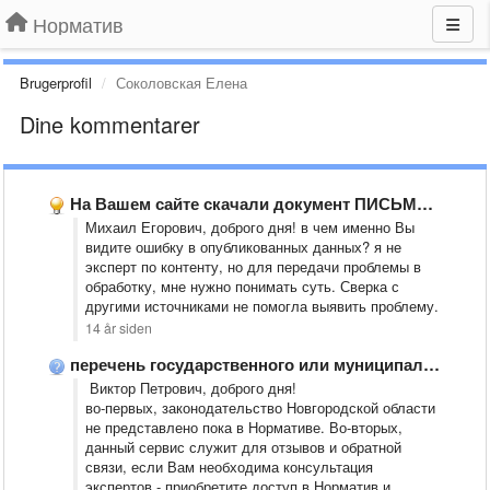
Норматив
Brugerprofil
Соколовская Елена
Dine kommentarer
На Вашем сайте скачали документ ПИСЬМО от 26 января 2012 …
Михаил Егорович, доброго дня! в чем именно Вы
видите ошибку в опубликованных данных? я не
эксперт по контенту, но для передачи проблемы в
обработку, мне нужно понимать суть. Сверка с
другими источниками не помогла выявить проблему.
14 år siden
перечень государственного или муниципального имущества, предназначенного для передачи во владение …
Виктор Петрович, доброго дня!
во-первых, законодательство Новгородской области
не представлено пока в Нормативе. Во-вторых,
данный сервис служит для отзывов и обратной
связи, если Вам необходима консультация
экспертов - приобретите доступ в Норматив и