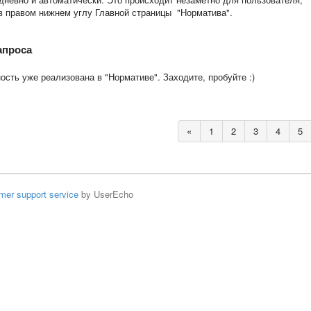
в правом нижнем углу Главной страницы "Норматива".
апроса
сть уже реализована в "Нормативе". Заходите, пробуйте :)
«
1
2
3
4
5
mer support service
by UserEcho