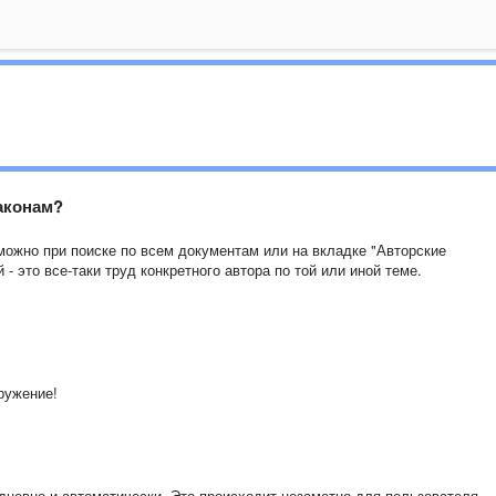
аконам?
можно при поиске по всем документам или на вкладке "Авторские
- это все-таки труд конкретного автора по той или иной теме.
ружение!
невно и автоматически. Это происходит незаметно для пользователя,