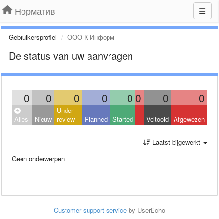
Норматив
Gebruikersprofiel
ООО К-Информ
De status van uw aanvragen
0
0
0
0
0
0
0
0
Under
Alles
Nieuw
review
Planned
Started
Voltooid
Afgewezen
Laatst bijgewerkt
Geen onderwerpen
Customer support service
by UserEcho