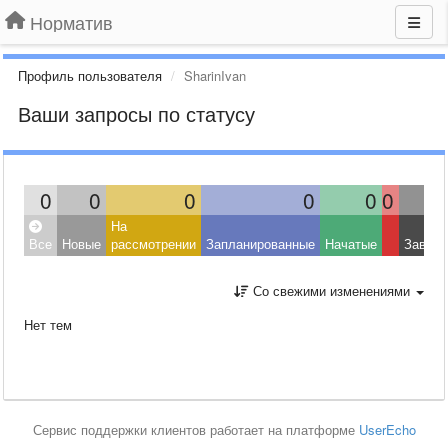
Норматив
Профиль пользователя
SharinIvan
Ваши запросы по статусу
0
0
0
0
0
0
На
Все
Новые
рассмотрении
Запланированные
Начатые
Завер
Со свежими изменениями
Нет тем
Сервис поддержки клиентов работает на платформе
UserEcho