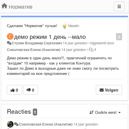
Норматив
Сделаем "Норматив" лучше!
Ideeën
демо режим 1 день --мало
0
Ступин Владимир Сергеевич
14 jaar geleden
•
bijgewerkt door
Соколовская Елена (Аналитик)
14 jaar geleden
•
1
Демо режим в один день мало!!!, практичней ограничить по
"входам" 10 например - как у клиентов Контура.
Зашел по Демо в выходные даже не знаю смогу ли посмотреть
комментарий на мое предложение (
0
0
Volgen
Reacties
1
Oudste eerst
Соколовская Елена (Аналитик)
14 jaar geleden