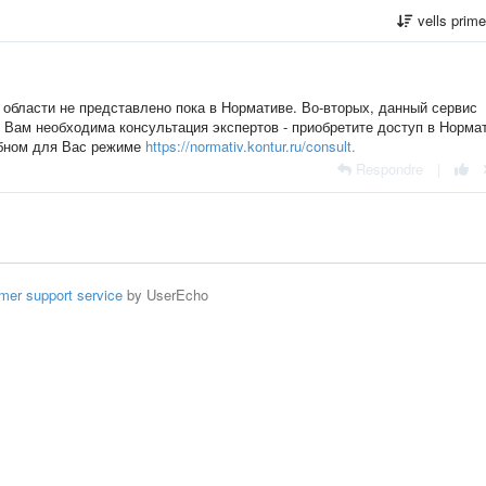
vells prim
 области не представлено пока в Нормативе. Во-вторых, данный сервис
и Вам необходима консультация экспертов - приобретите доступ в Норма
обном для Вас режиме
https://normativ.kontur.ru/consult.
Respondre
|
mer support service
by UserEcho