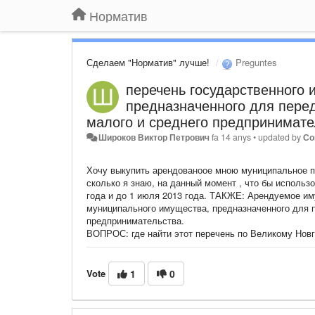
Норматив
Сделаем "Норматив" лучше!
Preguntes
перечень государственного 
предназначенного для перед
малого и среднего предпринимате
Широков Виктор Петрович
fa 14 anys
•
updated by
Со
Хочу выкупить арендованоое мною муниципальное по
сколько я знаю, на данный момент , что бы использ
года и до 1 июля 2013 года. ТАКЖЕ: Арендуемое им
муниципального имущества, предназначенного для п
предпринимательства.
ВОПРОС: где найти этот перечень по Великому Нов
Vote
1
0