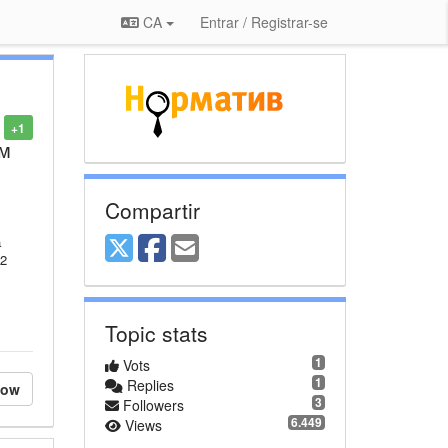
CA
Entrar / Registrar-se
+1
ам
Compartir
а
 2
Topic stats
1
Vots
1
Replies
low
3
Followers
6.449
Views