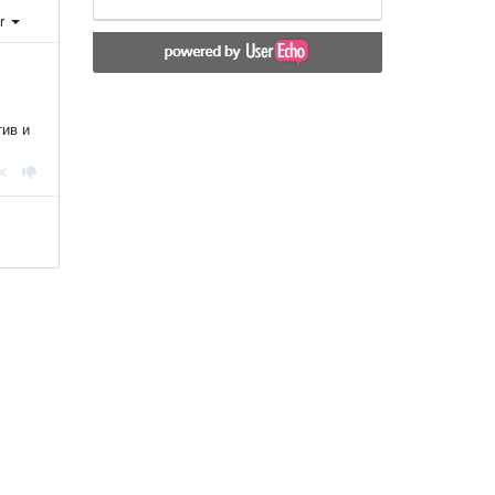
er
тив и