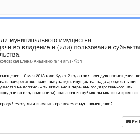
или муниципального имущества,
ачи во владение и (или) пользование субъект
льства.
коловская Елена (Аналитик)
fa 14 anys
•
1
мещение. 10 мая 2013 года будет 2 года как я арендую пломещение. н
овать приорететное право выкупа мун. имущества, надо арендовать мин.
ущество не должно быть включено в перечень государственного или
ередачи во владение и (или) пользование субъектам малого и среднего
городу? смогу ли я выкупить арендуемое мун. помещение?
Fol