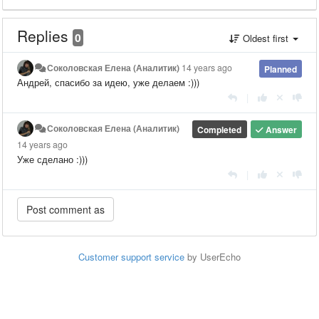
Replies
0
Oldest first
Соколовская Елена (Аналитик)
14 years ago
Planned
Андрей, спасибо за идею, уже делаем :)))
|
Соколовская Елена (Аналитик)
Completed
Answer
14 years ago
Уже сделано :)))
|
Customer support service
by UserEcho