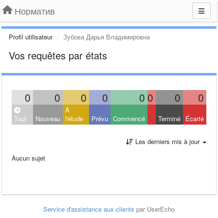
Норматив
Profil utilisateur
Зубова Дарья Владимировна
Vos requêtes par états
0
0
0
0
0
0
0
0
À
Tout
Nouveau
l'étude
Prévu
Commencé
Terminé
Écarté
Les derniers mis à jour
Aucun sujet
Service d'assistance aux clients
par UserEcho