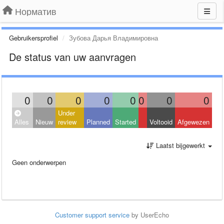
Норматив
Gebruikersprofiel
Зубова Дарья Владимировна
De status van uw aanvragen
0
0
0
0
0
0
0
0
Under
Alles
Nieuw
review
Planned
Started
Voltooid
Afgewezen
Laatst bijgewerkt
Geen onderwerpen
Customer support service
by UserEcho