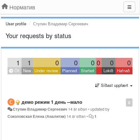
Норматив
User profile
Ступин Владимир Сергеевич
Your requests by status
1
1
0
0
0
0
0
0
Öll
New
Under review
Planned
Started
Lokið
Hafnað
Síðast uppfært
демо режим 1 день --мало
0
Ступин Владимир Сергеевич
14 ár síðan
•
updated by
Соколовская Елена (Аналитик)
14 ár síðan
•
1