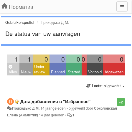
Норматив
Gebruikersprofiel
Приходько Д М.
De status van uw aanvragen
1
1
0
0
0
0
0
0
Under
Alles
Nieuw
review
Planned
Started
Voltooid
Afgewezen
Laatst bijgewerkt
Дата добавления в "Избранное"
+2
Приходько Д М.
14 jaar geleden
•
bijgewerkt door
Соколовская
Елена (Аналитик)
14 jaar geleden
•
1