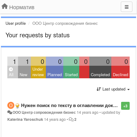
Норматив
User profile
ООО Центр сопровождения бизнес
Your requests by status
1
1
0
0
0
0
0
0
Under
All
New
review
Planned
Started
Completed
Declined
Last updated
Нужен поиск по тексту в оглавлении документа, а не только в самом тексте.
+3
ООО Центр сопровождения бизнес
14 years ago
•
updated by
Katerina Yaroschuk
14 years ago
•
2