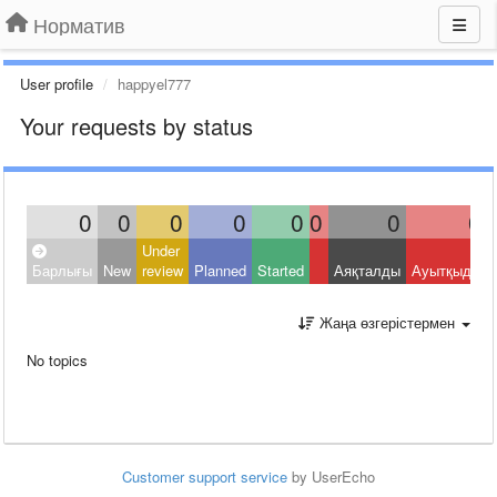
Норматив
User profile
happyel777
Your requests by status
0
0
0
0
0
0
0
0
Under
Барлығы
New
review
Planned
Started
Аяқталды
Ауытқыды
Жаңа өзгерістермен
No topics
Customer support service
by UserEcho