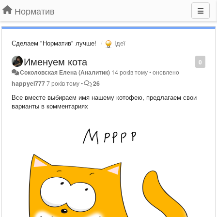
Норматив
Сделаем "Норматив" лучше!
Ідеї
Именуем кота
0
Соколовская Елена (Аналитик)
14 років тому
•
оновлено
happyel777
7 років тому
•
26
Все вместе выбираем имя нашему котофею, предлагаем свои
варианты в комментариях