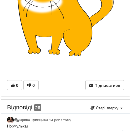
0
0
Підписатися
Відповіді
26
Старі зверху
Ирина Тупицына
14 років тому
Нормулька)