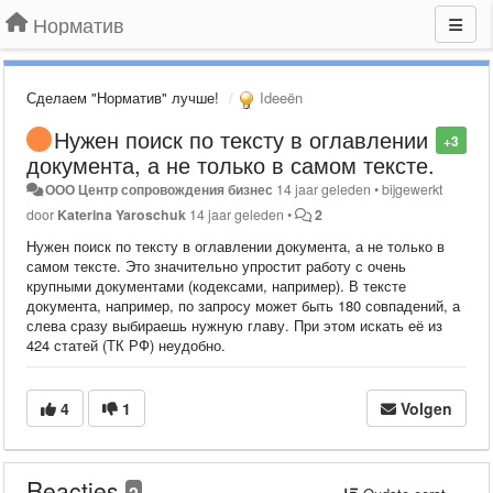
Норматив
Сделаем "Норматив" лучше!
Ideeën
Нужен поиск по тексту в оглавлении
+3
документа, а не только в самом тексте.
ООО Центр сопровождения бизнес
14 jaar geleden
•
bijgewerkt
door
Katerina Yaroschuk
14 jaar geleden
•
2
Нужен поиск по тексту в оглавлении документа, а не только в
самом тексте. Это значительно упростит работу с очень
крупными документами (кодексами, например). В тексте
документа, например, по запросу может быть 180 совпадений, а
слева сразу выбираешь нужную главу. При этом искать её из
424 статей (ТК РФ) неудобно.
4
1
Volgen
Reacties
2